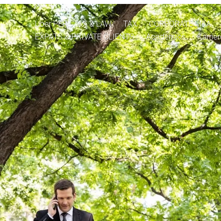
Über PERL TAX & LAW
TAX
CORPORATE M&A
EXPATS & PRIVATE CLIENTS
Academics
Karrie