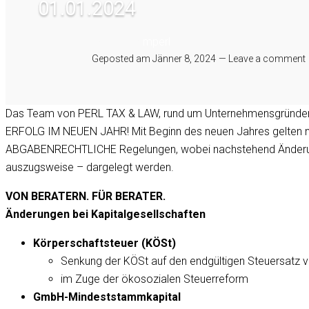
01.01.2024
Written by
mperl
Geposted am
Jänner 8, 2024
Leave a comment
Das Team von PERL TAX & LAW, rund um Unternehmensgründer D
ERFOLG IM NEUEN JAHR! Mit Beginn des neuen Jahres gelte
ABGABENRECHTLICHE Regelungen, wobei nachstehend Änderung
auszugsweise – dargelegt werden.
VON BERATERN. FÜR BERATER.
Änderungen bei Kapitalgesellschaften
Körperschaftsteuer (KÖSt)
Senkung der KÖSt auf den endgültigen Steuersatz 
im Zuge der ökosozialen Steuerreform
GmbH-Mindeststammkapital