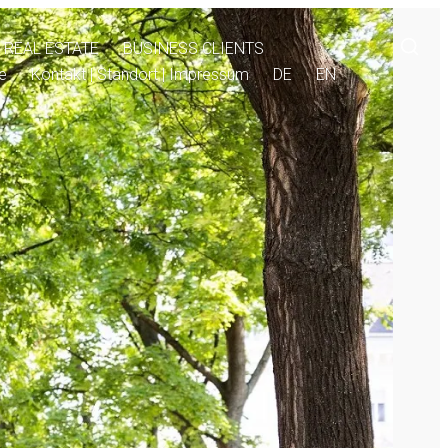
Öffnen eines Suchformulars in einem modalen Fen
REAL ESTATE
BUSINESS CLIENTS
re
Kontakt | Standort | Impressum
DE
EN