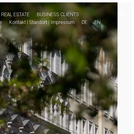
Öffnen eines Suchformulars in einem modalen Fen
REAL ESTATE
BUSINESS CLIENTS
re
Kontakt | Standort | Impressum
DE
EN