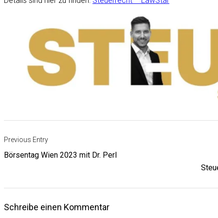
Details sind hier zu finden:
Steuerrecht – LawStar
Beitrags-
Previous Entry
Navigation
Börsentag Wien 2023 mit Dr. Perl
Steue
Schreibe einen Kommentar